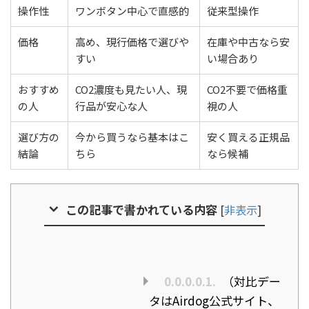
操作性
ワンボタン中心で直感的
従来型操作
価格
高め、現行価格で選びや
在庫や中古なら安
すい
い場合あり
おすすめ
CO2濃度も見たい人、現
CO2不要で価格重
の人
行品が安心な人
視の人
選び方の
今から買うなら基本はこ
安く買える正規品
結論
ちら
なら候補
この記事で書かれている内容
[
非表示
]
0.0.0.0.1.
（対比デー
タはAirdog公式サイト、