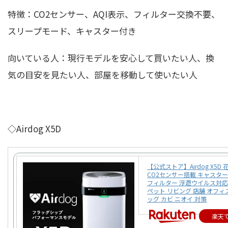
特徴：CO2センサー、AQI表示、フィルター交換不要、
スリープモード、キャスター付き
向いている人：現行モデルを安心して買いたい人、換
気の目安を見たい人、部屋を移動して使いたい人
◇Airdog X5D
【公式ストア】Airdog X5D
CO2センサー搭載 キャスター付
フィルター 浮遊ウイルス対応
ペット リビング 店舗 オフィ
ッグ カビ ニオイ 対策
楽天