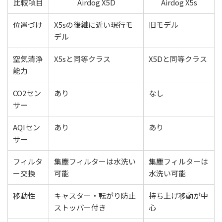
比較項目
Airdog X5D
Airdog X5s
位置づけ
X5sの後継に近い現行モ
旧モデル
デル
空気清浄
X5sと同等クラス
X5Dと同等クラス
能力
CO2セン
あり
なし
サー
AQIセン
あり
あり
サー
フィルタ
集塵フィルターは水洗い
集塵フィルターは
ー交換
可能
水洗い可能
移動性
キャスター・転がり防止
持ち上げ移動が中
ストッパー付き
心