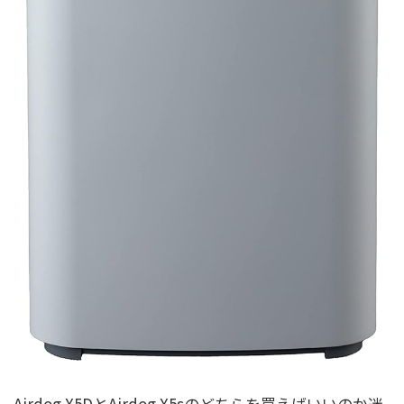
Airdog X5DとAirdog X5sのどちらを買えばいいのか迷