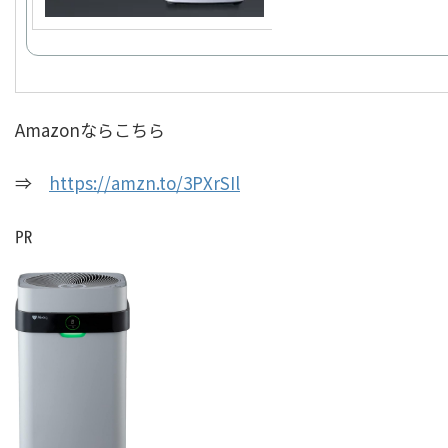
Amazonならこちら
⇒
https://amzn.to/3PXrSIl
㏚