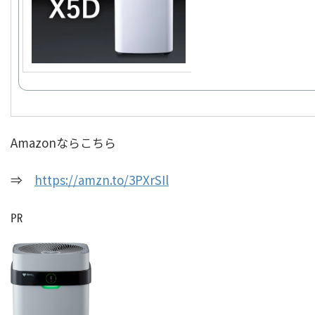
Amazonならこちら
⇒
https://amzn.to/3PXrSIl
㏚