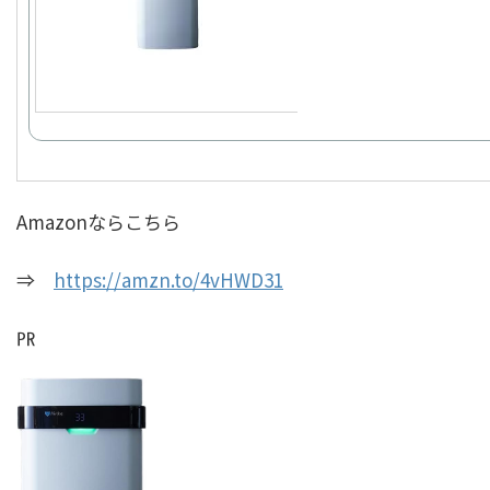
Amazonならこちら
⇒
https://amzn.to/4vHWD31
㏚