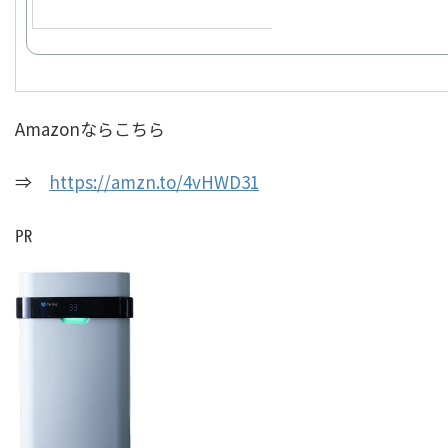
Amazonならこちら
⇒
https://amzn.to/4vHWD31
㏚