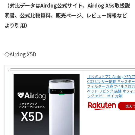
（対比データはAirdog公式サイト、Airdog X5s取扱説
明書、公式比較資料、販売ページ、レビュー情報など
より引用）
◇Airdog X5D
【公式ストア】Airdog X5D
CO2センサー搭載 キャスター付
フィルター 浮遊ウイルス対応
ペット リビング 店舗 オフィ
ッグ カビ ニオイ 対策
楽天