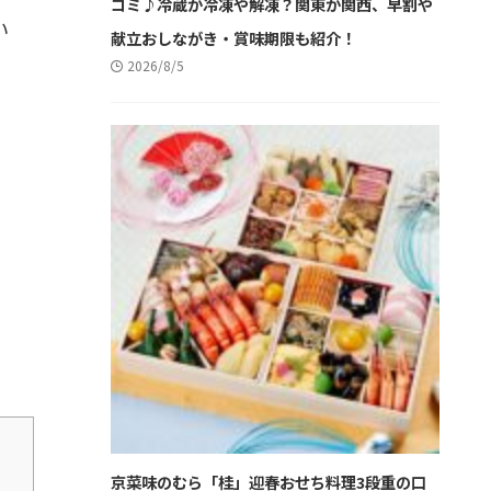
コミ♪冷蔵か冷凍や解凍？関東か関西、早割や
い
献立おしながき・賞味期限も紹介！
2026/8/5
京菜味のむら「桂」迎春おせち料理3段重の口