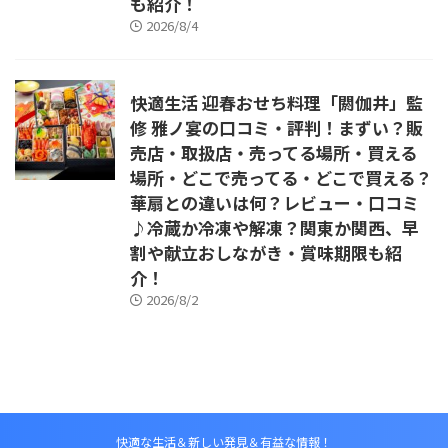
も紹介！
2026/8/4
快適生活 迎春おせち料理「閼伽井」監
修 雅ノ宴の口コミ・評判！まずい？販
売店・取扱店・売ってる場所・買える
場所・どこで売ってる・どこで買える？
華扇との違いは何？レビュー・口コミ
♪冷蔵か冷凍や解凍？関東か関西、早
割や献立おしながき・賞味期限も紹
介！
2026/8/2
快適な生活＆新しい発見＆有益な情報！