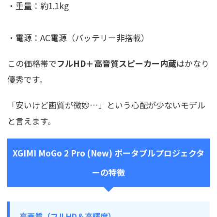
・重量：約1.1kg
・電源：AC電源（バッテリー非搭載）
この価格帯で
フルHD＋高音質スピーカー内蔵
はかなり
優秀です。
「安いけど画質が微妙…」という心配が少ないモデル
と言えます。
XGIMI MoGo 2 Pro (New) ポータブルプロジェクタ
ーの特徴
高画質（フルHD＆高輝度）