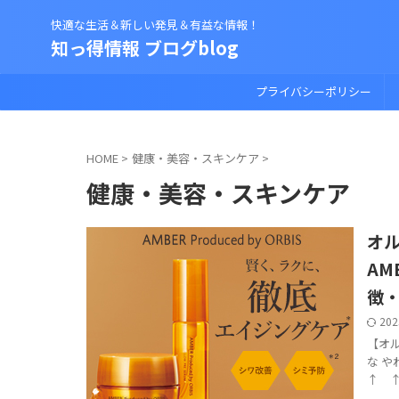
快適な生活＆新しい発見＆有益な情報！
知っ得情報 ブログblog
プライバシーポリシー
HOME
>
健康・美容・スキンケア
>
健康・美容・スキンケア
オル
AM
徴
202
【オ
な 
↑ ↑