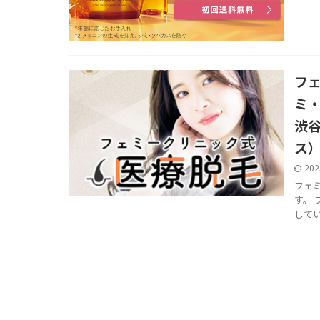
フ
ミ
渋
ス
202
フェ
す。
してい