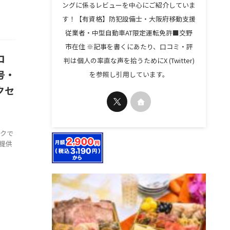
ングに係るレビューを中心にご紹介していま
す！【有資格】防犯設備士・大阪府移動支援
従業者・中型自動車AT限定運転免許■交野
市在住 ※記事を書くにあたり、口コミ・評
コ
判は個人の率直な声を拾うためにX (Twitter)
号・
を参照し引用しています。
クセ
ックで
提供