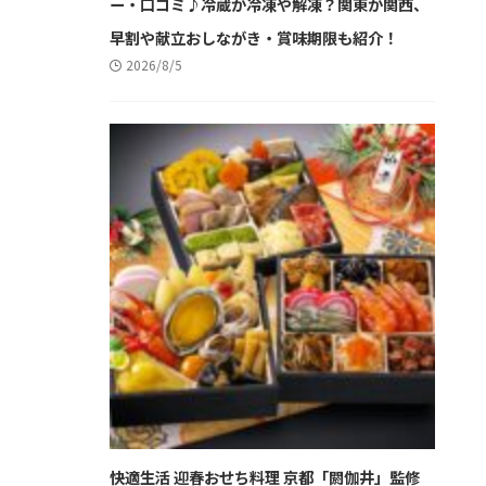
ー・口コミ♪冷蔵か冷凍や解凍？関東か関西、
早割や献立おしながき・賞味期限も紹介！
2026/8/5
快適生活 迎春おせち料理 京都「閼伽井」監修