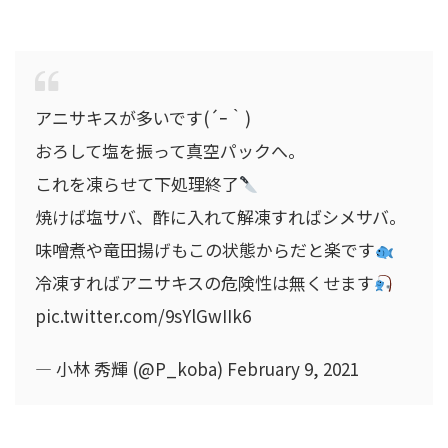
アニサキスが多いです(´ｰ｀)
おろして塩を振って真空パックへ。
これを凍らせて下処理終了
焼けば塩サバ、酢に入れて解凍すればシメサバ。
味噌煮や竜田揚げもこの状態からだと楽です
冷凍すればアニサキスの危険性は無くせます
pic.twitter.com/9sYlGwIIk6
— 小林 秀輝 (@P_koba) February 9, 2021