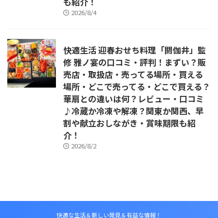
も紹介！
2026/8/4
快適生活 迎春おせち料理「閼伽井」監
修 雅ノ宴の口コミ・評判！まずい？販
売店・取扱店・売ってる場所・買える
場所・どこで売ってる・どこで買える？
華扇との違いは何？レビュー・口コミ
♪冷蔵か冷凍や解凍？関東か関西、早
割や献立おしながき・賞味期限も紹
介！
2026/8/2
快適な生活＆新しい発見＆有益な情報！