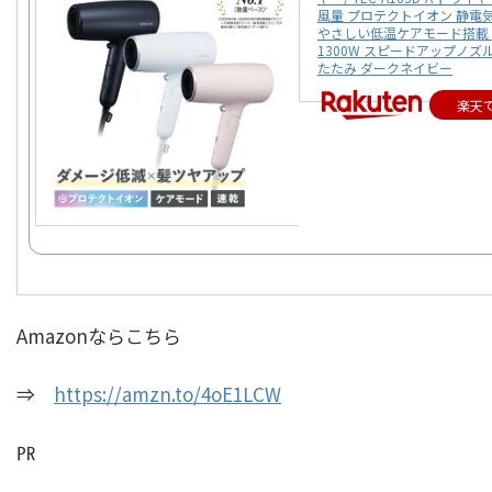
風量 プロテクトイオン 静電
やさしい低温ケアモード搭載 2
1300W スピードアップノズ
たたみ ダークネイビー
楽天
Amazonならこちら
⇒
https://amzn.to/4oE1LCW
㏚