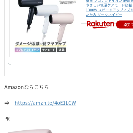
風量 プロテクトイオン 静電
やさしい低温ケアモード搭載 2
1300W スピードアップノズ
たたみ ダークネイビー
楽天
Amazonならこちら
⇒
https://amzn.to/4oE1LCW
㏚