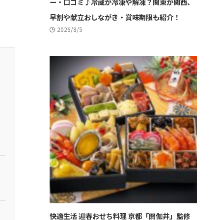
ー・口コミ♪冷蔵か冷凍や解凍？関東か関西、
早割や献立おしながき・賞味期限も紹介！
2026/8/5
快適生活 迎春おせち料理 京都「閼伽井」監修