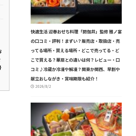
快適生活 迎春おせち料理「閼伽井」監修 雅ノ宴
の口コミ・評判！まずい？販売店・取扱店・売
ってる場所・買える場所・どこで売ってる・ど
お
を
こで買える？華扇との違いは何？レビュー・口
号
コミ♪冷蔵か冷凍や解凍？関東か関西、早割や
献立おしながき・賞味期限も紹介！
2026/8/2