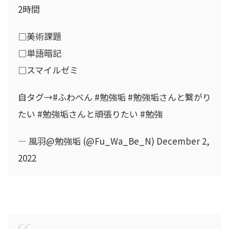
2時間
□美術課題
□単語暗記
□スマイルゼミ
自タグ→#ふわべん #勉強垢 #勉強垢さんと繋がり
たい #勉強垢さんと頑張りたい #勉強
— 風羽@勉強垢 (@Fu_Wa_Be_N) December 2,
2022