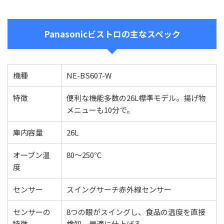
Panasonicビストロの主なスペック
機種
NE-BS607-W
特徴
便利な機能多数の26L標準モデル。揚げ物
メニューも10分で。
庫内容量
26L
オーブン温
80～250℃
度
センサー
スイングサーチ赤外線センサー
センサーの
8つの眼がスイングし、食品の温度を直接
特徴
検知。最適に仕上げる。